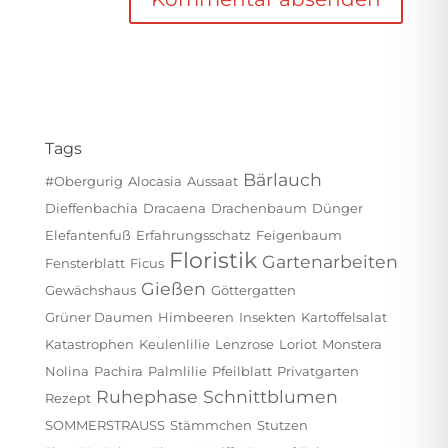
Tags
Bärlauch
#obergurig
Alocasia
Aussaat
Dieffenbachia
Dracaena
Drachenbaum
Dünger
Elefantenfuß
Erfahrungsschatz
Feigenbaum
Floristik
Gartenarbeiten
Fensterblatt
Ficus
Gießen
Gewächshaus
Göttergatten
Grüner Daumen
Himbeeren
Insekten
Kartoffelsalat
Katastrophen
Keulenlilie
Lenzrose
Loriot
Monstera
Nolina
Pachira
Palmlilie
Pfeilblatt
Privatgarten
Ruhephase
Schnittblumen
Rezept
SOMMERSTRAUSS
Stämmchen
Stutzen