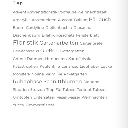
Tags
Advent Adtventsfloristik Vorfreude Weihnachtszeit
Bärlauch
Amaryllis
Anschneiden
Aussaat
Balkon
Baum
Cordyline
Dieffenbachia
Dracaena
Drachenbaum
Erfahrungsschatz
Fensterblatt
Floristik
Gartenarbeiten
Gartengretel
Gießen
Gewächshaus
Göttergatten
Grüner Daumen
Himbeeren
Kartoffelsalat
Katastrophen
Keulenlilie
Lenzrose
Liebhaber
Lücke
Monstera
Nolina
Palmlilie
Privatgarten
Ruhephase
Schnittblumen
Standort
Stauden
Stutzen
Tipp Für Tulpen
Tontopf
Tulpen
Umtopfen
Untersetzer
Vasenwasser
Weihnachten
Yucca
Zimmerpflanze