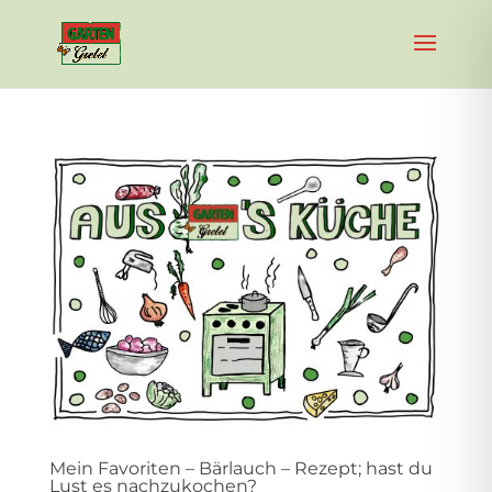
Mein Favoriten – Bärlauch – Rezept; hast du
Lust es nachzukochen?