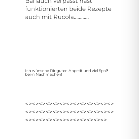
Bärlauch verpasst hast
funktionierten beide Rezepte
auch mit Rucola…………
Ich wünsche Dir guten Appetit und viel Spaß
beim Nachmachen!
<><><><><><><><><><><><><>
<><><><><><><><><><><><><>
<><><><><><><><><><><><>