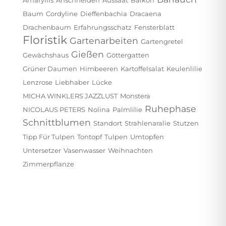
Baum
Cordyline
Dieffenbachia
Dracaena
Drachenbaum
Erfahrungsschatz
Fensterblatt
Floristik
Gartenarbeiten
Gartengretel
Gießen
Gewächshaus
Göttergatten
Grüner Daumen
Himbeeren
Kartoffelsalat
Keulenlilie
Lenzrose
Liebhaber
Lücke
MICHA WINKLERS JAZZLUST
Monstera
Ruhephase
NICOLAUS PETERS
Nolina
Palmlilie
Schnittblumen
Standort
Strahlenaralie
Stutzen
Tipp Für Tulpen
Tontopf
Tulpen
Umtopfen
Untersetzer
Vasenwasser
Weihnachten
Zimmerpflanze