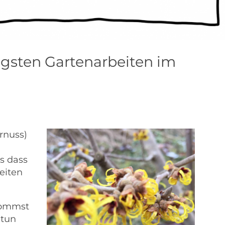
igsten Gartenarbeiten im
rnuss)
s dass
eiten
kommst
 tun