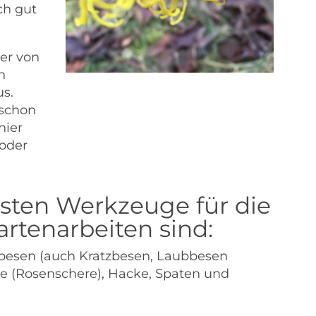
ch gut
er von
h
us.
 schon
hier
 oder
sten Werkzeuge für die
rtenarbeiten sind:
rbesen (auch Kratzbesen, Laubbesen
re (Rosenschere), Hacke, Spaten und