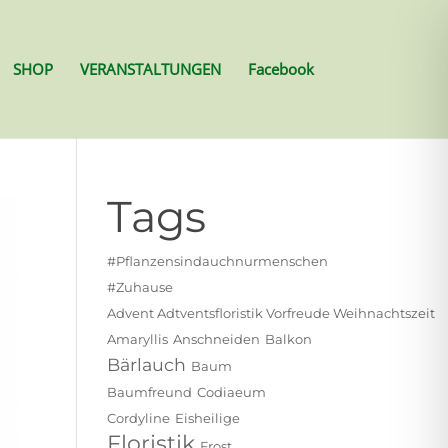
SHOP
VERANSTALTUNGEN
Facebook
Tags
#pflanzensindauchnurmenschen
#zuhause
Advent Adtventsfloristik Vorfreude Weihnachtszeit
Amaryllis
Anschneiden
Balkon
Bärlauch
Baum
Baumfreund
Codiaeum
Cordyline
Eisheilige
Floristik
Frost