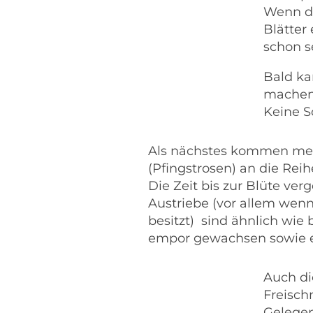
Wenn du
Blätter
schon s
Bald ka
mache
Keine S
Als nächstes kommen m
(Pfingstrosen) an die Reih
Die Zeit bis zur Blüte ver
Austriebe
(vor allem wenn
besitzt)
sind ähnlich wie
empor gewachsen sowie en
Auch d
Freisch
Gelegen