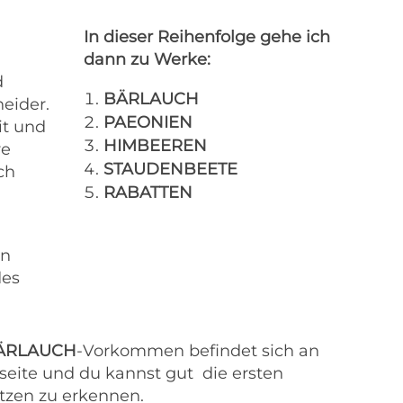
In dieser Reihenfolge gehe ich
n
dann zu Werke:
d
BÄRLAUCH
eider.
PAEONIEN
it und
HIMBEEREN
re
STAUDENBEETE
ch
RABATTEN
en
des
ÄRLAUCH
-Vorkommen befindet sich an
seite und du kannst gut die ersten
itzen zu erkennen.