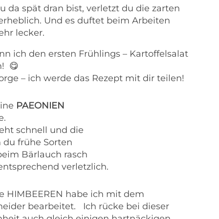
 da spät dran bist, verletzt du die zarten
 erheblich. Und es duftet beim Arbeiten
ehr lecker.
nn ich den ersten Frühlings – Kartoffelsalat
n!
😋
orge – ich werde das Rezept mit dir teilen!
eine
PAEONIEN
e.
geht schnell und die
 du frühe Sorten
 beim Bärlauch rasch
tsprechend verletzlich.
ie HIMBEEREN habe ich mit dem
neider bearbeitet. Ich rücke bei dieser
heit auch gleich
einigen hartnäckigen