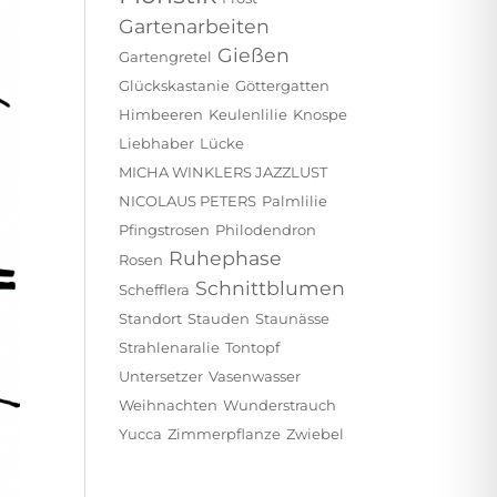
Gartenarbeiten
Gießen
Gartengretel
Glückskastanie
Göttergatten
Himbeeren
Keulenlilie
Knospe
Liebhaber
Lücke
MICHA WINKLERS JAZZLUST
NICOLAUS PETERS
Palmlilie
Pfingstrosen
Philodendron
Ruhephase
Rosen
Schnittblumen
Schefflera
Standort
Stauden
Staunässe
Strahlenaralie
Tontopf
Untersetzer
Vasenwasser
Weihnachten
Wunderstrauch
Yucca
Zimmerpflanze
Zwiebel