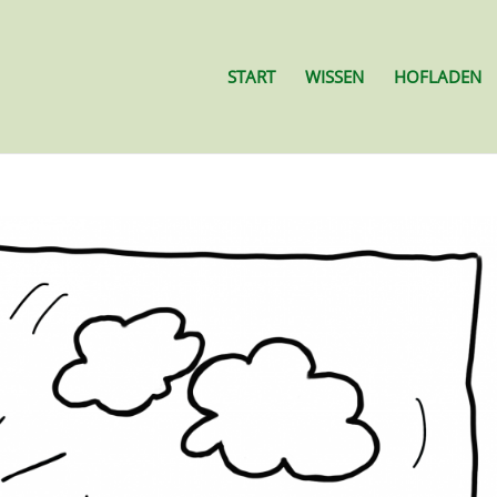
START
WISSEN
HOFLADEN