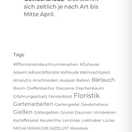
sich zeitlich je nach Art bis
Mitte April.
Tags
#pflanzensindauchnurmenschen
#zuhause
Advent Adtventsfloristik Vorfreude Weihnachtszeit
Bärlauch
Amaryllis
Anschneiden
Aussaat
Balkon
Baum
Dieffenbachia
Dracaena
Drachenbaum
Floristik
Erfahrungsschatz
Fensterblatt
Gartenarbeiten
Gartengretel
Gewächshaus
Gießen
Göttergatten
Grüner Daumen
Himbeeren
Kartoffelsalat
Keulenlilie
Lenzrose
Liebhaber
Lücke
MICHA WINKLERS JAZZLUST
Monstera