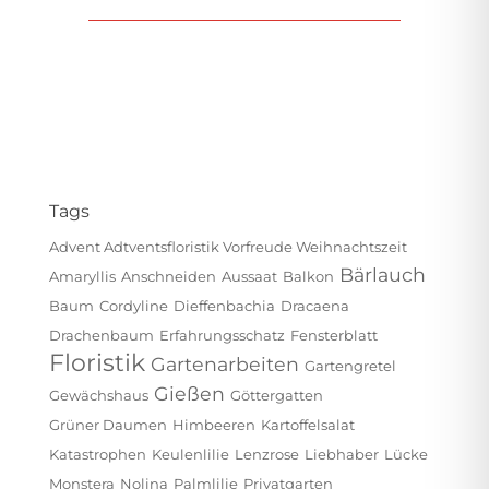
Tags
Advent Adtventsfloristik Vorfreude Weihnachtszeit
Bärlauch
Amaryllis
Anschneiden
Aussaat
Balkon
Baum
Cordyline
Dieffenbachia
Dracaena
Drachenbaum
Erfahrungsschatz
Fensterblatt
Floristik
Gartenarbeiten
Gartengretel
Gießen
Gewächshaus
Göttergatten
Grüner Daumen
Himbeeren
Kartoffelsalat
Katastrophen
Keulenlilie
Lenzrose
Liebhaber
Lücke
Monstera
Nolina
Palmlilie
Privatgarten