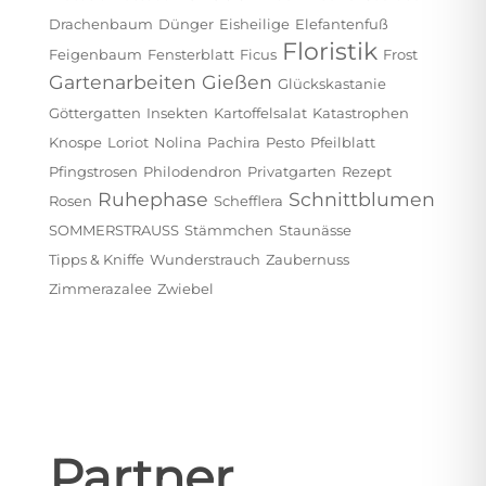
Drachenbaum
Dünger
Eisheilige
Elefantenfuß
Floristik
Feigenbaum
Fensterblatt
Ficus
Frost
Gartenarbeiten
Gießen
Glückskastanie
Göttergatten
Insekten
Kartoffelsalat
Katastrophen
Knospe
Loriot
Nolina
Pachira
Pesto
Pfeilblatt
Pfingstrosen
Philodendron
Privatgarten
Rezept
Ruhephase
Schnittblumen
Rosen
Schefflera
SOMMERSTRAUSS
Stämmchen
Staunässe
Tipps & Kniffe
Wunderstrauch
Zaubernuss
Zimmerazalee
Zwiebel
Partner