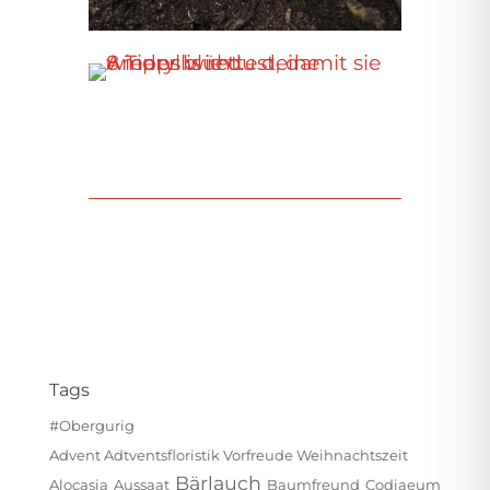
Tags
#obergurig
Advent Adtventsfloristik Vorfreude Weihnachtszeit
Bärlauch
Alocasia
Aussaat
Baumfreund
Codiaeum