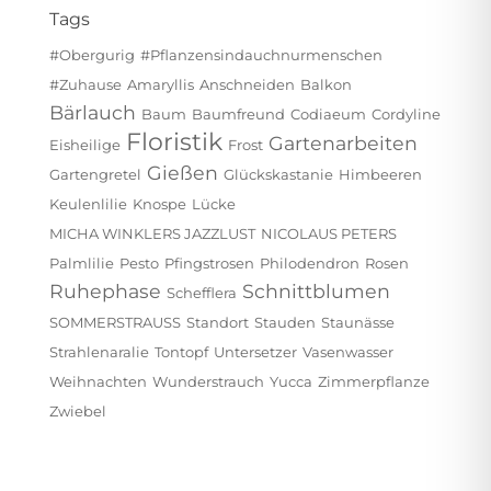
Tags
#obergurig
#pflanzensindauchnurmenschen
#zuhause
Amaryllis
Anschneiden
Balkon
Bärlauch
Baum
Baumfreund
Codiaeum
Cordyline
Floristik
Gartenarbeiten
Eisheilige
Frost
Gießen
Gartengretel
Glückskastanie
Himbeeren
Keulenlilie
Knospe
Lücke
MICHA WINKLERS JAZZLUST
NICOLAUS PETERS
Palmlilie
Pesto
Pfingstrosen
Philodendron
Rosen
Ruhephase
Schnittblumen
Schefflera
SOMMERSTRAUSS
Standort
Stauden
Staunässe
Strahlenaralie
Tontopf
Untersetzer
Vasenwasser
Weihnachten
Wunderstrauch
Yucca
Zimmerpflanze
Zwiebel