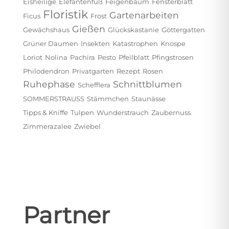
Eisheilige
Elefantenfuß
Feigenbaum
Fensterblatt
Floristik
Gartenarbeiten
Ficus
Frost
Gießen
Gewächshaus
Glückskastanie
Göttergatten
Grüner Daumen
Insekten
Katastrophen
Knospe
Loriot
Nolina
Pachira
Pesto
Pfeilblatt
Pfingstrosen
Philodendron
Privatgarten
Rezept
Rosen
Ruhephase
Schnittblumen
Schefflera
SOMMERSTRAUSS
Stämmchen
Staunässe
Tipps & Kniffe
Tulpen
Wunderstrauch
Zaubernuss
Zimmerazalee
Zwiebel
Partner